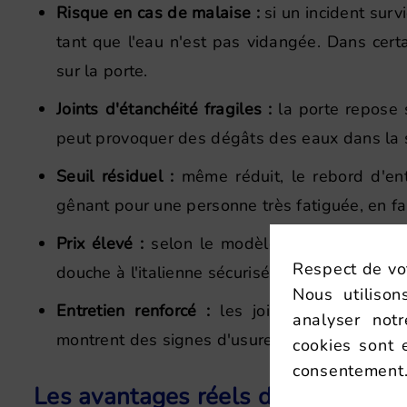
Risque en cas de malaise :
si un incident survi
tant que l'eau n'est pas vidangée. Dans certa
sur la porte.
Joints d'étanchéité fragiles :
la porte repose s
peut provoquer des dégâts des eaux dans la s
Seuil résiduel :
même réduit, le rebord d'entr
gênant pour une personne très fatiguée, en fau
Prix élevé :
selon le modèle, les dimensions 
Respect de vot
douche à l'italienne sécurisée.
Nous utilison
Entretien renforcé :
les joints doivent être
analyser not
montrent des signes d'usure.
cookies sont 
consentement
Les avantages réels de la baignoir