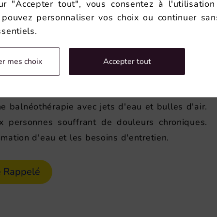
ur "Accepter tout", vous consentez à l'utilisati
 pouvez personnaliser vos choix ou continuer san
serve quelques atouts. Elle permet de continuer à
sentiels.
pour le confort thermique et le soulagement des
hrose ou de rhumatismes. L'accès est aussi plus
er mes choix
Accepter tout
u'il n'est plus nécessaire d'enjamber un rebord
balnéothérapie avec jets d'eau et bulles d'air.
x personnes souffrant de douleurs chroniques.
mation d'eau et les besoins d'entretien.
e Rappelé