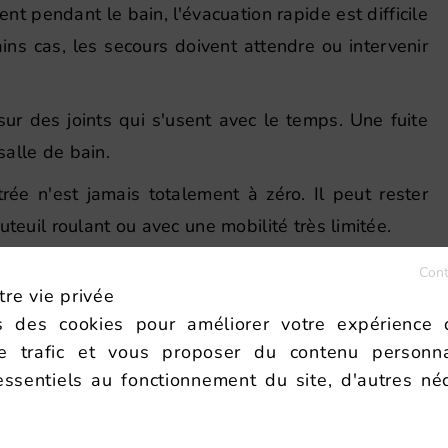
ent pendant le bain, l'évacuation rapide est difficile
ins cas, les secours doivent attendre ou intervenir
ur des joints qui s'usent avec le temps. Une fuite
alle de bain.
ée n'est jamais totalement à zéro. Il peut rester
teuil roulant ou avec une mobilité très limitée.
et les options, le coût peut dépasser celui d'une
Cont
re vie privée
s des cookies pour améliorer votre expérience 
 contrôlés régulièrement et remplacés dès qu'ils
re trafic et vous proposer du contenu personnal
essentiels au fonctionnement du site, d'autres néc
.
e à porte