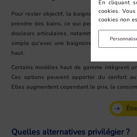
En cliquant s
cookies. Vous
Pour rester objectif, la baignoire à porte con
cookies non es
prendre des bains, ce qui peut être apprécié 
douleurs articulaires, notamment en cas d'art
Personnalis
simple qu'avec une baignoire classique, puisq
haut.
Certains modèles haut de gamme intègrent une 
Ces options peuvent apporter du confort au
Elles augmentent cependant le prix, la consom
Êtr
Quelles alternatives privilégier ?