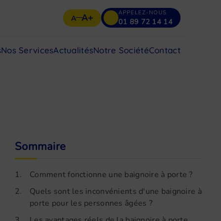
APPELEZ-NOUS
A+
A
01 89 72 14 14
s
Nos Services
Actualités
Notre Société
Contact
Sommaire
1.
Comment fonctionne une baignoire à porte ?
2.
Quels sont les inconvénients d'une baignoire à
porte pour les personnes âgées ?
3.
Les avantages réels de la baignoire à porte