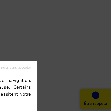
inuer sans accepter
de navigation,
isé. Certains
essitent votre
Être rappelé