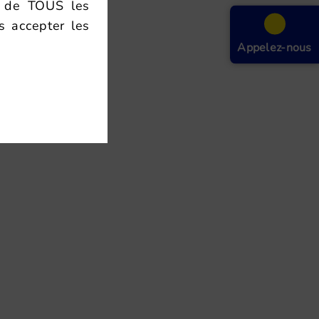
on de TOUS les
s accepter les
Appelez-nous