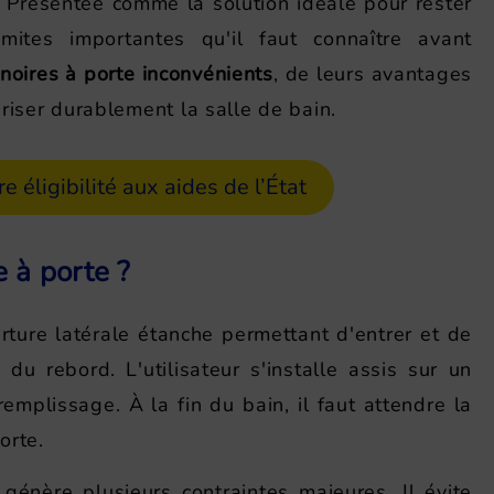
 Présentée comme la solution idéale pour rester
ites importantes qu'il faut connaître avant
noires à porte inconvénients
, de leurs avantages
riser durablement la salle de bain.
re éligibilité aux aides de l’État
 à porte ?
ture latérale étanche permettant d'entrer et de
du rebord. L'utilisateur s'installe assis sur un
remplissage. À la fin du bain, il faut attendre la
orte.
génère plusieurs contraintes majeures. Il évite