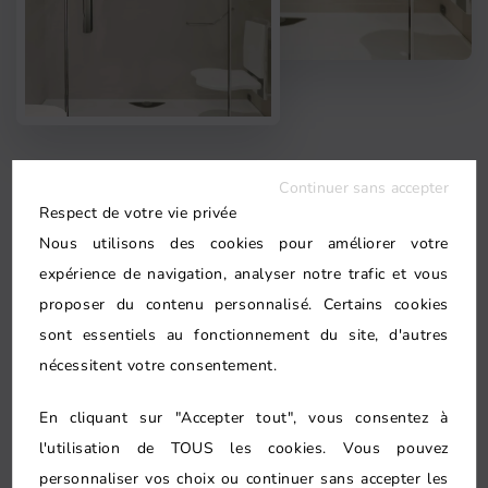
Continuer sans accepter
POURQUOI NOUS
Respect de votre vie privée
L’expertise Ma-Douche.fr à
Nous utilisons des cookies pour améliorer votre
Ermont
expérience de navigation, analyser notre trafic et vous
proposer du contenu personnalisé. Certains cookies
sont essentiels au fonctionnement du site, d'autres
Ma-Douche.fr se distingue par son approche
nécessitent votre consentement.
globale de la rénovation de salle de bain. Un
seul interlocuteur coordonne l'ensemble des
En cliquant sur "Accepter tout", vous consentez à
l'utilisation de TOUS les cookies. Vous pouvez
corps de métier — plombier, électricien,
personnaliser vos choix ou continuer sans accepter les