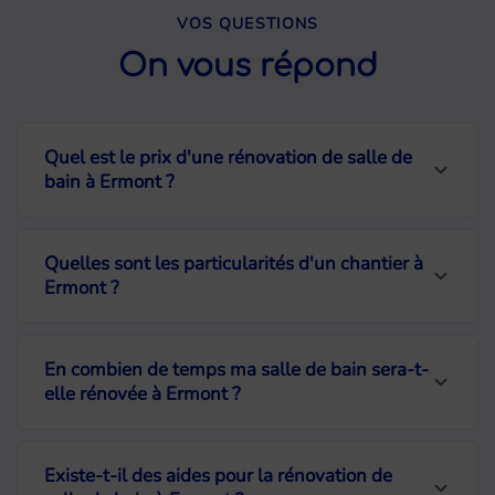
VOS QUESTIONS
On vous répond
Quel est le prix d'une rénovation de salle de
bain à Ermont ?
Le budget dépend de la surface, des
Quelles sont les particularités d'un chantier à
matériaux choisis et de l'ampleur des
Ermont ?
travaux. Pour une rénovation complète
d'une salle de bain de 4 à 6 m², comptez
La bonne desserte en transports
En combien de temps ma salle de bain sera-t-
entre 5 000 et 15 000 € TTC. Nous
d'Ermont facilite l'accès de nos équipes,
elle rénovée à Ermont ?
établissons un devis détaillé et
ce qui permet de planifier les
transparent après la visite technique,
interventions de manière souple et
Nos chantiers de rénovation de salle de
Existe-t-il des aides pour la rénovation de
sans engagement de votre part.
réactive.
bain durent généralement entre 7 et 12