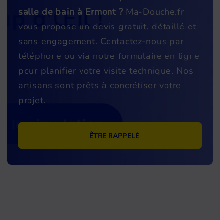
salle de bain à Ermont ?
Ma-Douche.fr
vous propose un devis gratuit, détaillé et
sans engagement. Contactez-nous par
téléphone ou via notre formulaire en ligne
pour planifier votre visite technique. Nos
artisans sont prêts à concrétiser votre
projet.
ÊTRE RAPPELÉ