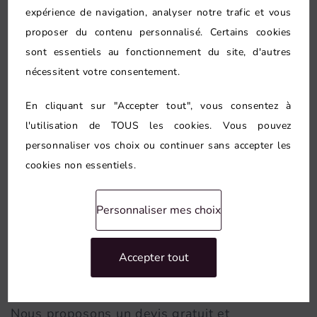
expérience de navigation, analyser notre trafic et vous
bain à Nogent-sur-Marne, c'est bénéficier d'un
proposer du contenu personnalisé. Certains cookies
accompagnement professionnel de bout en
sont essentiels au fonctionnement du site, d'autres
bout. Nos équipes cumulent des années
nécessitent votre consentement.
d'expérience en rénovation de salles de bain
en Île-de-France.
En cliquant sur "Accepter tout", vous consentez à
l'utilisation de TOUS les cookies. Vous pouvez
Notre force réside dans notre connaissance du
personnaliser vos choix ou continuer sans accepter les
bâti francilien et plus spécifiquement des
cookies non essentiels.
logements de Nogent-sur-Marne : villas et
maisons bourgeoises en bord de Marne. Cette
Personnaliser mes choix
expertise locale nous permet d'intervenir
efficacement et de minimiser les imprévus sur
Accepter tout
chaque chantier.
Nous proposons un devis gratuit et