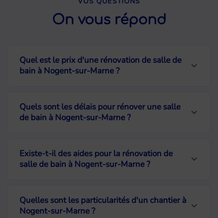
VOS QUESTIONS
On vous répond
Quel est le prix d'une rénovation de salle de
bain à Nogent-sur-Marne ?
Le budget dépend de la surface, des
Quels sont les délais pour rénover une salle
matériaux choisis et de l'ampleur des
de bain à Nogent-sur-Marne ?
travaux. Pour une rénovation complète
d'une salle de bain de 4 à 6 m², comptez
En moyenne, la rénovation complète
Existe-t-il des aides pour la rénovation de
entre 5 000 et 15 000 € TTC. Nous
d'une salle de bain prend entre une et
salle de bain à Nogent-sur-Marne ?
établissons un devis détaillé et
deux semaines. La durée exacte dépend
transparent après la visite technique,
des travaux de plomberie et d'électricité
Plusieurs dispositifs peuvent réduire le
Quelles sont les particularités d'un chantier à
sans engagement de votre part.
à réaliser. Nous vous communiquons un
coût de votre projet : TVA réduite à 10 %
Nogent-sur-Marne ?