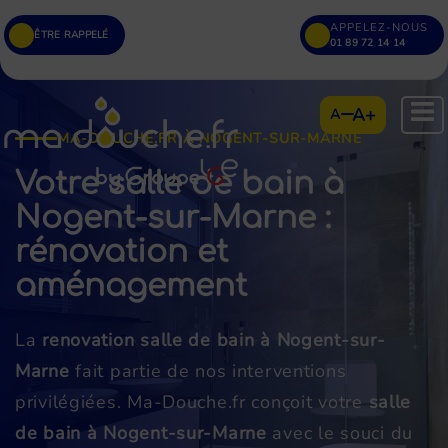
APPELEZ-NOUS
ÊTRE RAPPELÉ
01 89 72 14 14
A+
A
MA-DOUCHE.FR À NOGENT-SUR-MARNE
Votre salle de bain à
Nogent-sur-Marne :
rénovation et
aménagement
La
renovation salle de bain à Nogent-sur-
Marne
fait partie de nos interventions
privilégiées. Ma-Douche.fr conçoit votre
salle
de bain à Nogent-sur-Marne
avec le souci du