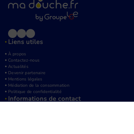
Liens utiles
À propos
Contactez-nous
Actualités
Devenir partenaire
Mentions légales
Médiation de la consommation
Politique de confidentialité
Informations de contact
(+33) 1 89 72 14 14
contact@groupelge.com
4 allée des martyrs hongrois, 93190 Livry Gargan