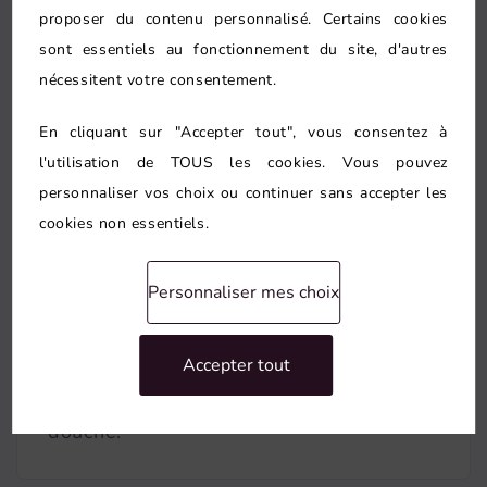
proposer du contenu personnalisé. Certains cookies
sont essentiels au fonctionnement du site, d'autres
nécessitent votre consentement.
En cliquant sur "Accepter tout", vous consentez à
l'utilisation de TOUS les cookies. Vous pouvez
Conseil personnalisé
personnaliser vos choix ou continuer sans accepter les
Le conseil porte aussi sur
pose de
cookies non essentiels.
douche à l’italienne à Paris 13e
lorsque
cette piste apporte une vraie réponse.
Personnaliser mes choix
Nous évitons les options redondantes et
gardons une priorité : un usage
Accepter tout
quotidien plus fluide, surtout après la
douche.