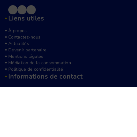
Liens utiles
À propos
Contactez-nous
Actualités
Devenir partenaire
Mentions légales
Médiation de la consommation
Politique de confidentialité
Informations de contact
(+33) 1 89 72 14 14
contact@groupelge.com
4 allée des martyrs hongrois, 93190 Livry Gargan
Groupe LGE - Tous droits réservés © 2026 - 851 514 513