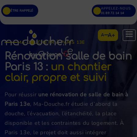
APPELEZ-NOUS
ÊTRE RAPPELÉ
01 89 72 14 14
A+
A
MA-DOUCHE.FR À PARIS 13E
Rénovation salle de bain
Paris 13
:
un chantier
clair, propre et suivi
Pour réussir
une rénovation de salle de bain à
Paris 13e
, Ma-Douche.fr étudie d’abord la
douche, l’évacuation, l’étanchéité, la place
disponible et les contraintes du logement. À
Paris 13e, le projet doit aussi intégrer