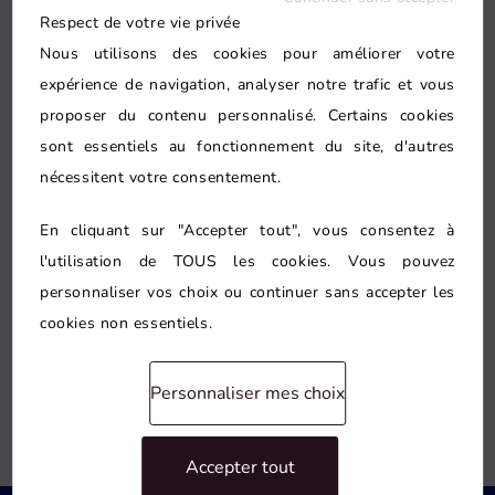
Respect de votre vie privée
Nous utilisons des cookies pour améliorer votre
expérience de navigation, analyser notre trafic et vous
Conseil personnalisé
proposer du contenu personnalisé. Certains cookies
sont essentiels au fonctionnement du site, d'autres
Le conseil porte aussi sur
pose de
nécessitent votre consentement.
douche à l’italienne à Paris 5e
lorsque
cette piste apporte une vraie réponse.
En cliquant sur "Accepter tout", vous consentez à
Nous évitons les options redondantes et
l'utilisation de TOUS les cookies. Vous pouvez
personnaliser vos choix ou continuer sans accepter les
gardons une priorité : une circulation
cookies non essentiels.
plus naturelle dans une pièce souvent
contrainte.
Personnaliser mes choix
Accepter tout