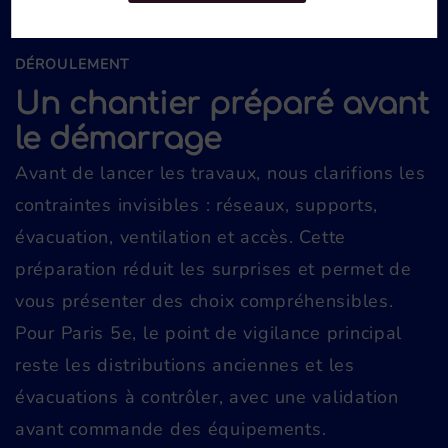
DÉROULEMENT
Un chantier préparé avant
le démarrage
Avant de lancer les travaux, nous clarifions les
contraintes invisibles : réseaux, supports,
évacuation, ventilation et accès. Cette
préparation réduit les surprises et permet de
vous présenter des choix compréhensibles.
Pour Paris 5e, le point de vigilance principal
reste les distributions anciennes et les
évacuations à contrôler, avec une validation
avant commande des équipements.