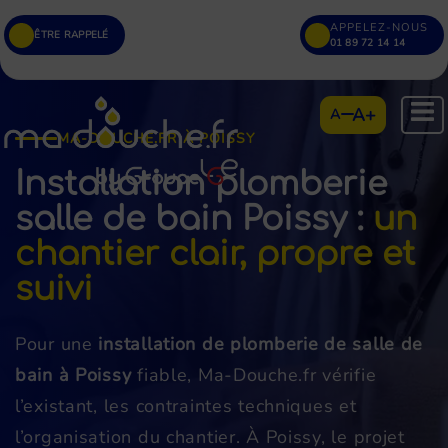
APPELEZ-NOUS
ÊTRE RAPPELÉ
01 89 72 14 14
A+
A
MA-DOUCHE.FR À POISSY
Installation plomberie
salle de bain Poissy
:
un
chantier clair, propre et
suivi
Pour une
installation de plomberie de salle de
bain à Poissy
fiable, Ma-Douche.fr vérifie
l’existant, les contraintes techniques et
l’organisation du chantier. À Poissy, le projet