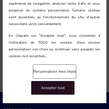
expérience de navigation, analyser notre trafic et vous
Conseil personnalisé
proposer du contenu personnalisé. Certains cookies
sont essentiels au fonctionnement du site, d'autres
Le conseil porte aussi sur
entreprise de
nécessitent votre consentement.
rénovation de salle de bain à Poissy
lorsque cette piste apporte une vraie
En cliquant sur "Accepter tout", vous consentez à
réponse. Nous évitons les options
l'utilisation de TOUS les cookies. Vous pouvez
personnaliser vos choix ou continuer sans accepter les
redondantes et gardons une priorité :
cookies non essentiels.
une circulation plus naturelle dans une
pièce souvent contrainte.
Personnaliser mes choix
Accepter tout