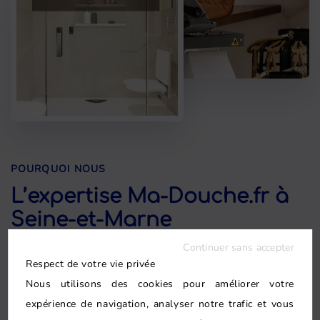
POURQUOI NOUS
L’expertise Ma-Douche.fr à
Seine-et-Marne
Continuer sans accepter
Respect de votre vie privée
Ma-Douche.fr se distingue par son approche
Nous utilisons des cookies pour améliorer votre
globale de la rénovation de salle de bain. Un
expérience de navigation, analyser notre trafic et vous
seul interlocuteur coordonne l'ensemble des