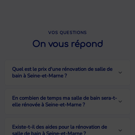
VOS QUESTIONS
On vous répond
Quel est le prix d'une rénovation de salle de
bain à Seine-et-Marne ?
Le budget dépend de la surface, des
En combien de temps ma salle de bain sera-t-
matériaux choisis et de l'ampleur des
elle rénovée à Seine-et-Marne ?
travaux. Pour une rénovation complète
d'une salle de bain de 4 à 6 m², comptez
Nos chantiers de rénovation de salle de
Existe-t-il des aides pour la rénovation de
entre 5 000 et 15 000 € TTC. Nous
bain durent généralement entre 7 et 12
salle de bain à Seine-et-Marne ?