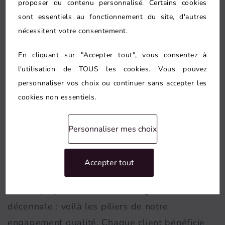
proposer du contenu personnalisé. Certains cookies
corps de métier — plombier, électricien,
sont essentiels au fonctionnement du site, d'autres
carreleur, menuisier — pour un chantier fluide
nécessitent votre consentement.
et maîtrisé.
En cliquant sur "Accepter tout", vous consentez à
À Seine-et-Marne, nous intervenons
l'utilisation de TOUS les cookies. Vous pouvez
personnaliser vos choix ou continuer sans accepter les
régulièrement dans les logements typiques du
cookies non essentiels.
secteur : maisons de ville, pavillons et
longères restaurées. Cette habitude du terrain
Personnaliser mes choix
est un gage d'efficacité et de réactivité face
aux imprévus techniques.
Accepter tout
Devis gratuit sous 48 heures, respect strict des
délais, propreté du chantier et garantie
décennale : voilà les piliers de notre
engagement qualité. Chaque client bénéficie