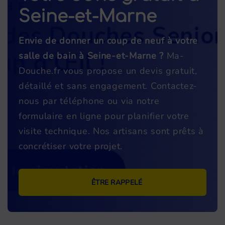
Seine-et-Marne
Envie de donner un coup de neuf à votre
salle de bain à Seine-et-Marne ?
Ma-
Douche.fr vous propose un devis gratuit,
détaillé et sans engagement. Contactez-
nous par téléphone ou via notre
formulaire en ligne pour planifier votre
visite technique. Nos artisans sont prêts à
concrétiser votre projet.
ÊTRE RAPPELÉ