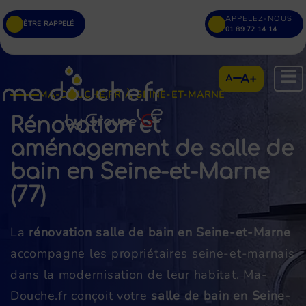
APPELEZ-NOUS
ÊTRE RAPPELÉ
01 89 72 14 14
A+
A
MA-DOUCHE.FR À SEINE-ET-MARNE
Rénovation et
aménagement de salle de
bain en Seine-et-Marne
(77)
La
rénovation salle de bain en Seine-et-Marne
accompagne les propriétaires seine-et-marnais
dans la modernisation de leur habitat. Ma-
Douche.fr conçoit votre
salle de bain en Seine-