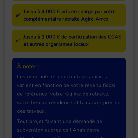
Jusqu’à 4 000 €
pris en charge par votre
✅
complémentaire retraite Agirc-Arrco
Jusqu’à 1 000 €
de participation des CCAS
✅
et autres organismes locaux
À noter :
Les montants et pourcentages exacts
varient en fonction de votre revenu fiscal
de référence, votre régime de retraite,
votre lieu de résidence et la nature précise
des travaux.
Tout projet faisant une demande de
subvention auprès de l’Anah devra