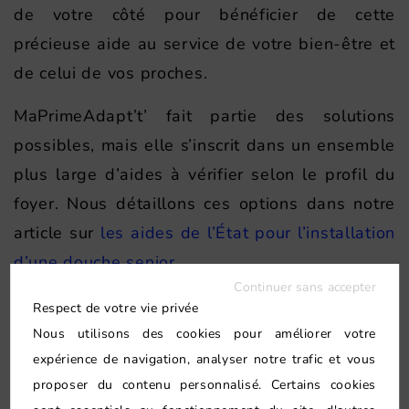
de votre côté pour bénéficier de cette
précieuse aide au service de votre bien-être et
de celui de vos proches.
MaPrimeAdapt’t’ fait partie des solutions
possibles, mais elle s’inscrit dans un ensemble
plus large d’aides à vérifier selon le profil du
foyer. Nous détaillons ces options dans notre
article sur
les aides de l’État pour l’installation
d’une douche senior
.
Continuer sans accepter
Respect de votre vie privée
Cliquez ici pour tester votre éligibilité aux aides
Nous utilisons des cookies pour améliorer votre
de l’État
expérience de navigation, analyser notre trafic et vous
proposer du contenu personnalisé. Certains cookies